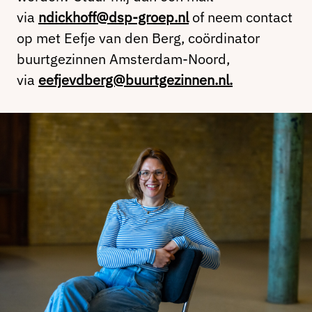
via
ndickhoff@dsp-groep.nl
of neem contact
op met Eefje van den Berg, coördinator
buurtgezinnen Amsterdam-Noord,
via
eefjevdberg@buurtgezinnen.nl.