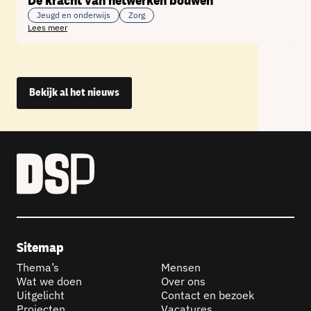
De kracht van netwerken bouwen
Jeugd en onderwijs
Zorg
Lees meer
Bekijk al het nieuws
Sitemap
Thema’s
Mensen
Wat we doen
Over ons
Uitgelicht
Contact en bezoek
Projecten
Vacatures