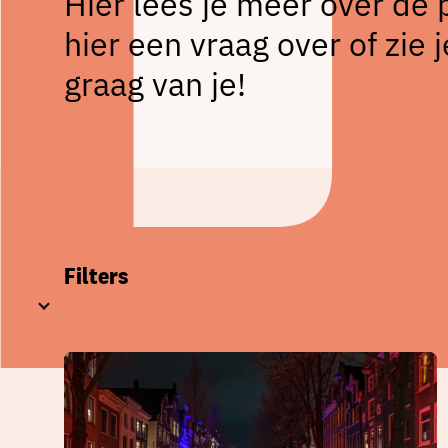
Hier lees je meer over de 
hier een vraag over of zi
graag van je!
Filters