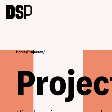
Home
/
Projecten
/
Projec