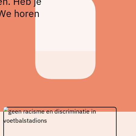
en. Heb je
 We horen