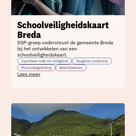
Schoolveiligheidskaart
Breda
DSP-groep ondersteunt de gemeente Breda
bij het ontwikkelen van een
schoolveiligheidskaart.
Openbare orde en veiligheid
Jeugd en onderwijs
Procesbegeleiding
Beleidsadvies
Lees meer