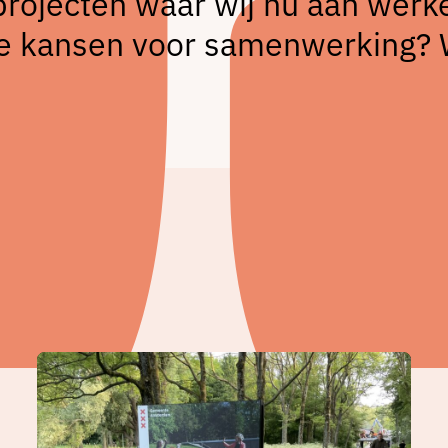
projecten waar wij nu aan werk
e je kansen voor samenwerking?