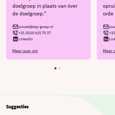
doelgroep in plaats van óver
opru
de doelgroep.”
orde
jsnoek@dsp-groep.nl
pva
+31 (0)20 625 75 37
+31
LinkedIn
Lin
Meer over mij
Meer o
Suggesties