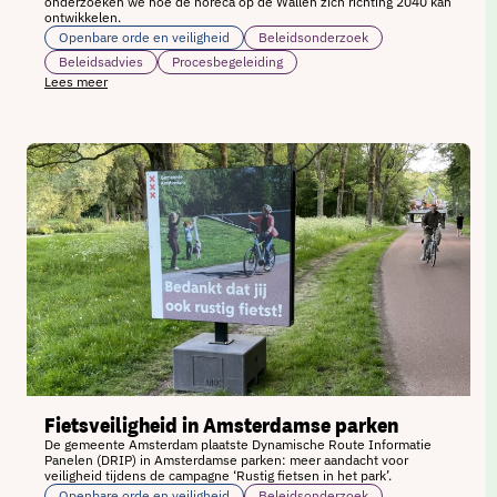
onderzoeken we hoe de horeca op de Wallen zich richting 2040 kan
ontwikkelen.
Openbare orde en veiligheid
Beleidsonderzoek
Beleidsadvies
Procesbegeleiding
Lees meer
Fietsveiligheid in Amsterdamse parken
De gemeente Amsterdam plaatste Dynamische Route Informatie
Panelen (DRIP) in Amsterdamse parken: meer aandacht voor
veiligheid tijdens de campagne ‘Rustig fietsen in het park’.
Openbare orde en veiligheid
Beleidsonderzoek