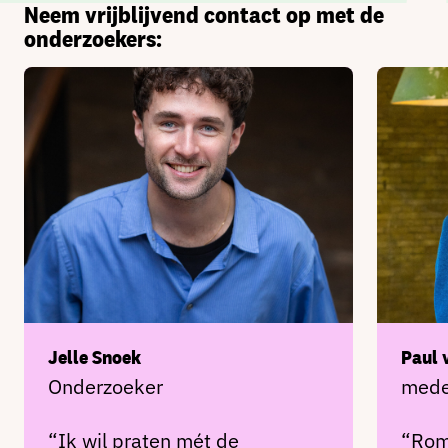
Neem vrijblijvend contact op met de
onderzoekers:
Jelle Snoek
Paul 
Onderzoeker
mede
“Ik wil praten mét de
“Rom