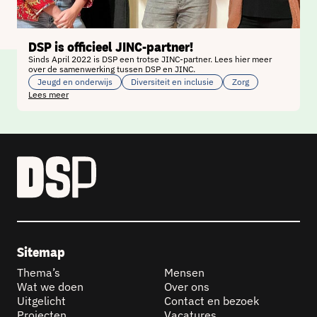
DSP is officieel JINC-partner!
Sinds April 2022 is DSP een trotse JINC-partner. Lees hier meer
over de samenwerking tussen DSP en JINC.
Jeugd en onderwijs
Diversiteit en inclusie
Zorg
Lees meer
Sitemap
Thema’s
Mensen
Wat we doen
Over ons
Uitgelicht
Contact en bezoek
Projecten
Vacatures