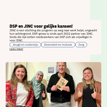
DSP en JINC voor gelijke kansen!
JINC is een stichting die jongeren op weg naar werk helpt, ongeacht
hun achtergrond. DSP-groep is sinds april 2022 partner van JINC.
Sinds die tijd zetten medewerkers van DSP zich als vrijwilliger in
voor JINC.
Jeugd en onderwijs
Diversiteit en inclusie
Zorg
Lees meer