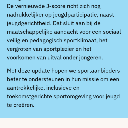
De vernieuwde J-score richt zich nog
nadrukkelijker op jeugdparticipatie, naast
jeugdgerichtheid. Dat sluit aan bij de
maatschappelijke aandacht voor een sociaal
veilig en pedagogisch sportklimaat, het
vergroten van sportplezier en het
voorkomen van uitval onder jongeren.
Met deze update hopen we sportaanbieders
beter te ondersteunen in hun missie om een
aantrekkelijke, inclusieve en
toekomstgerichte sportomgeving voor jeugd
te creëren.