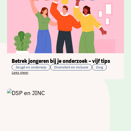
Betrek jongeren bij je onderzoek – vijf tips
Jeugd en onderwijs
Diversiteit en inclusie
Zorg
Lees meer