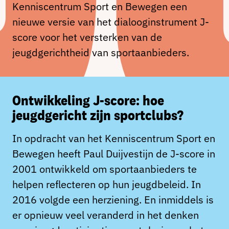
Kenniscentrum Sport en Bewegen een
nieuwe versie van het dialooginstrument J-
score voor het versterken van de
jeugdgerichtheid van sportaanbieders.
Ontwikkeling J-score: hoe
jeugdgericht zijn sportclubs?
In opdracht van het Kenniscentrum Sport en
Bewegen heeft Paul Duijvestijn de J-score in
2001 ontwikkeld om sportaanbieders te
helpen reflecteren op hun jeugdbeleid. In
2016 volgde een herziening. En inmiddels is
er opnieuw veel veranderd in het denken