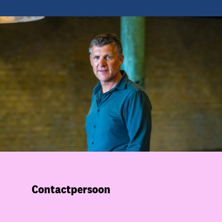
Contactpersoon