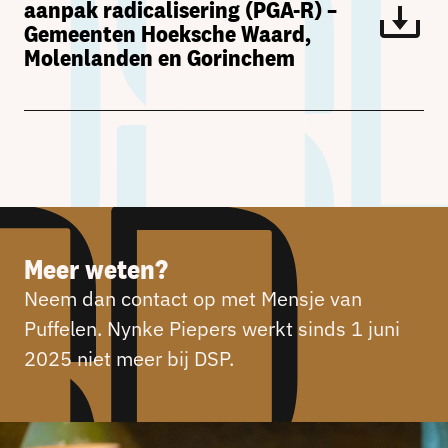
aanpak radicalisering (PGA-R) –
Gemeenten Hoeksche Waard,
Molenlanden en Gorinchem
Meer weten?
Neem dan contact op met Mensje van
Puffelen. Nynke Piepers werkt sinds 1 juni
2025 niet meer bij DSP.