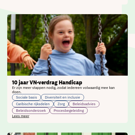
10 jaar VN-verdrag Handicap
Er zijn meer stappen nodig, zodat iedereen volwaardig mee kan
doen.
Sociale basis
Diversiteit en inclusie
Caribische rijksdelen
Zorg
Beleidsadvies
Beleidsonderzoek
Procesbegeleiding
Lees meer