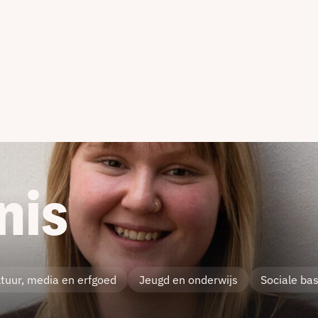
nis
ltuur, media en erfgoed
Jeugd en onderwijs
Sociale bas