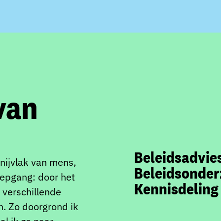
van
Beleidsadvie
snijvlak van mens,
Beleidsonder
diepgang: door het
Kennisdeling
 verschillende
. Zo doorgrond ik