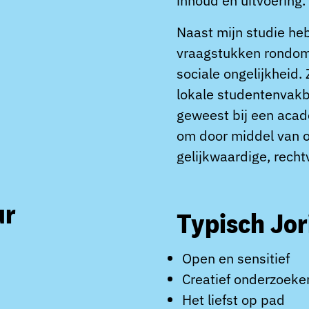
inhoud én uitvoering.
Naast mijn studie heb
vraagstukken rondom
sociale ongelijkheid.
lokale studentenvakb
geweest bij een acade
om door middel van o
gelijkwaardige, recht
ur
Typisch Jor
Open en sensitief
Creatief onderzoeke
Het liefst op pad