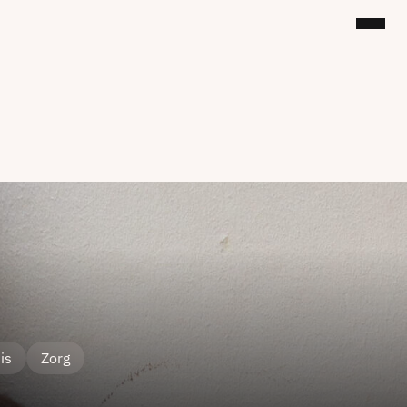
is
Zorg