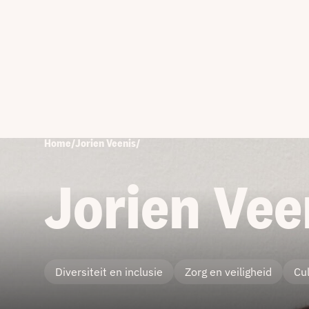
Home
/
Jorien Veenis
/
Jorien Vee
Diversiteit en inclusie
Zorg en veiligheid
Cu