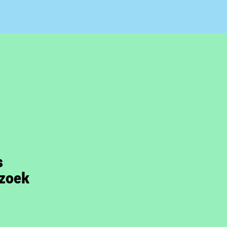
s
zoek