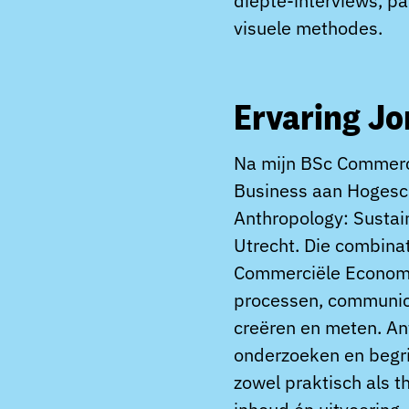
diepte-interviews, pa
visuele methodes.
Ervaring Jo
Na mijn BSc Commerci
Business aan Hogesch
Anthropology: Sustain
Utrecht. Die combinat
Commerciële Economie
processen, communica
creëren en meten. Ant
onderzoeken en begri
zowel praktisch als t