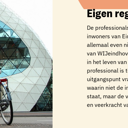
Eigen re
De professiona
inwoners van E
allemaal even ni
van WIJeindhove
in het leven van
professional is t
uitgangspunt v
waarin niet de i
staat, maar de v
en veerkracht v