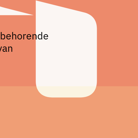
ijbehorende
van