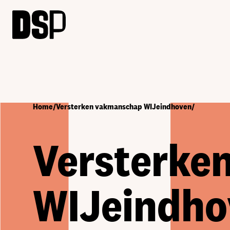
Home
/
Versterken vakmanschap WIJeindhoven
/
Versterke
WIJeindho