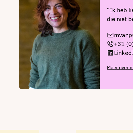
“Ik heb l
die niet 
mvanpu
+31 (0
Linked
Meer over m