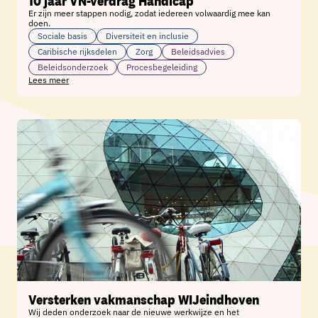
10 jaar VN-verdrag Handicap
Er zijn meer stappen nodig, zodat iedereen volwaardig mee kan
doen.
Sociale basis
Diversiteit en inclusie
Caribische rijksdelen
Zorg
Beleidsadvies
Beleidsonderzoek
Procesbegeleiding
Lees meer
Versterken vakmanschap WIJeindhoven
Wij deden onderzoek naar de nieuwe werkwijze en het