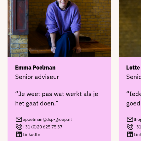
Emma Poelman
Lott
Senior adviseur
Senio
“Je weet pas wat werkt als je
“Iede
het gaat doen.”
goede
epoelman@dsp-groep.nl
lho
+31 (0)20 625 75 37
+31
LinkedIn
Lin