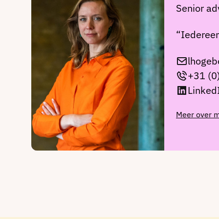
Senior ad
“Iedereen
lhogeb
+31 (0
Linked
Meer over m