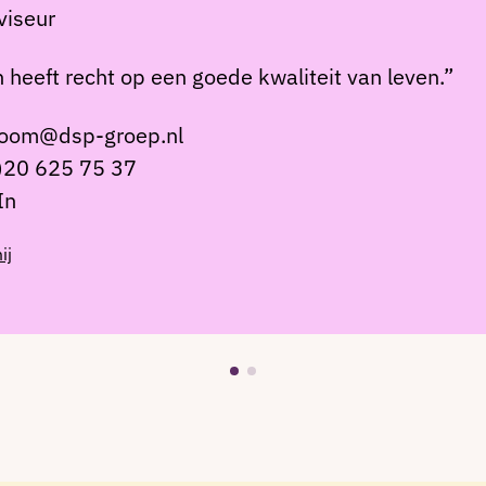
viseur
 heeft recht op een goede kwaliteit van leven.”
oom@dsp-groep.nl
)20 625 75 37
In
ij