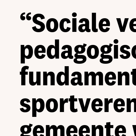
“Sociale v
pedagogisc
fundament
sportveren
gemeente w