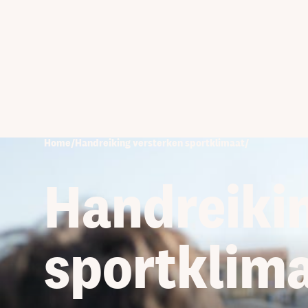
Home
/
Handreiking versterken sportklimaat
/
Handreiki
sportklim