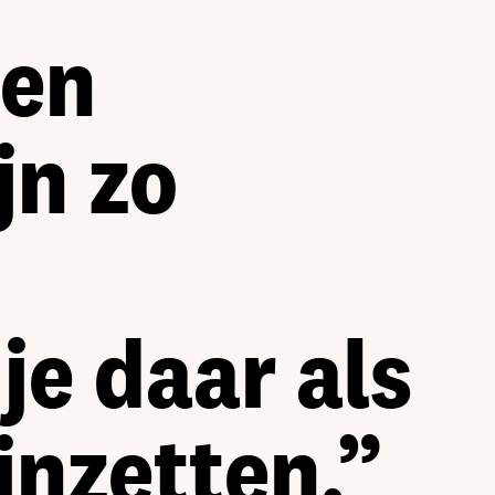
een
jn zo
je daar als
inzetten.”