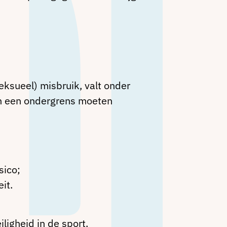
eksueel) misbruik, valt onder
en een ondergrens moeten
sico;
it.
igheid in de sport.