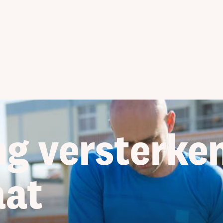
ng versterke
aat