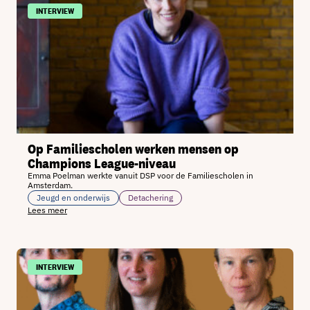
INTERVIEW
Op Familiescholen werken mensen op
Champions League-niveau
Emma Poelman werkte vanuit DSP voor de Familiescholen in
Amsterdam.
Jeugd en onderwijs
Detachering
Lees meer
INTERVIEW