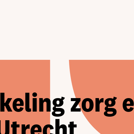
eling zorg 
 Utrecht