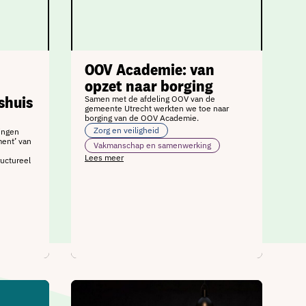
OOV Academie: van
opzet naar borging
shuis
Samen met de afdeling OOV van de
gemeente Utrecht werkten we toe naar
borging van de OOV Academie.
Zorg en veiligheid
ingen
ment’ van
Vakmanschap en samenwerking
Lees meer
ructureel