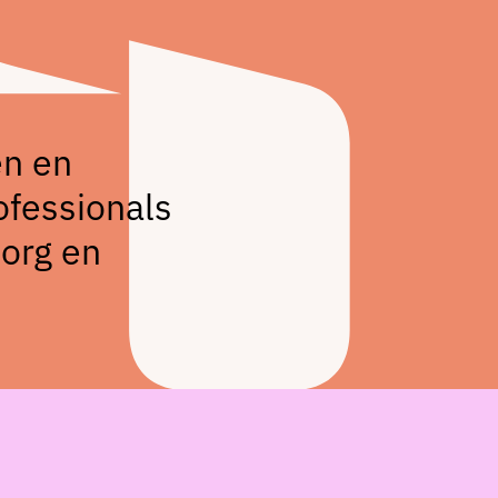
en en
ofessionals
zorg en