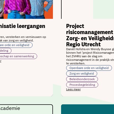
nisatie leergangen
Project
risicomanagement
Zorg- en Veiligheid
ren, versterken en vernieuwen op
ak van zorg en veiligheid.
Regio Utrecht
re orde en veiligheid
Daniël Hofstra en Wendy Buysse g
deling
binnen het ‘project Risicomanage
schap en samenwerking
het ZVHRU aan de slag om
risicomanagement in de praktijk st
r
te versterken.
Openbare orde en veiligheid
Zorg en veiligheid
Beleidsonderzoek
Procesbegeleiding
Lees meer