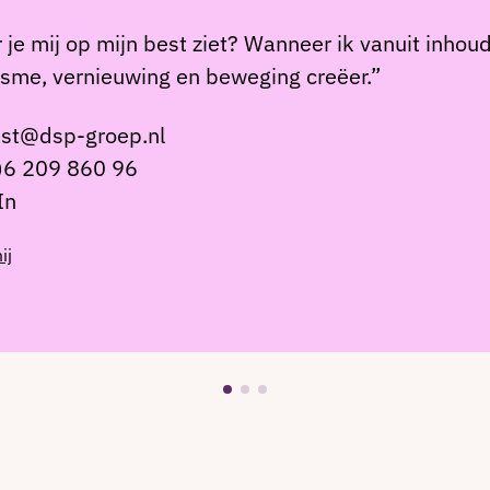
je mij op mijn best ziet? Wanneer ik vanuit inhou
sme, vernieuwing en beweging creëer.”
st@dsp-groep.nl
)6 209 860 96
In
ij