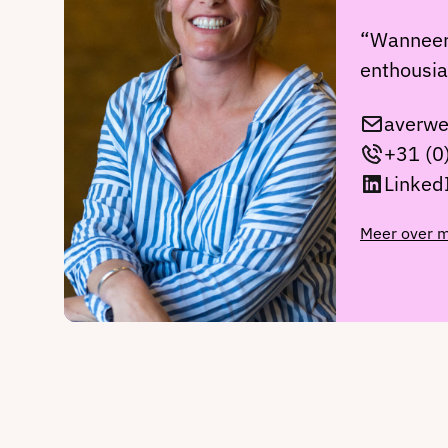
“Wanneer 
enthousia
averwe
+31 (0
Linked
Meer over m