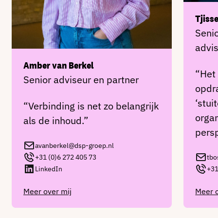
Tjiss
Seni
advi
Amber van Berkel
“Het 
Senior adviseur en partner
opdr
‘stui
“Verbinding is net zo belangrijk
organ
als de inhoud.”
pers
avanberkel@dsp-groep.nl
+31 (0)6 272 405 73
tbo
LinkedIn
+31
Meer over mij
Meer o