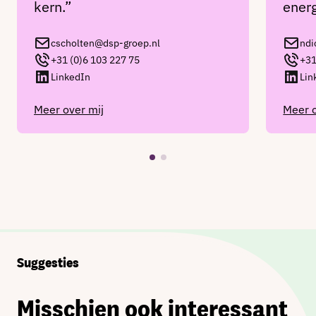
kern.”
energ
cscholten@dsp-groep.nl
ndi
+31 (0)6 103 227 75
+31
LinkedIn
Lin
Meer over mij
Meer o
Suggesties
Misschien ook interessant