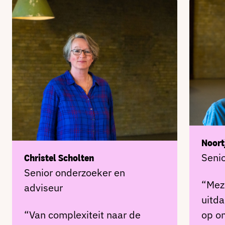
Noort
Senio
Christel Scholten
Senior onderzoeker en
“Meze
adviseur
uitd
“Van complexiteit naar de
op on