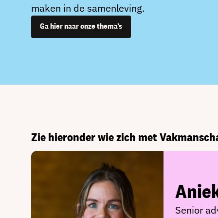
maken in de samenleving.
Ga hier naar onze thema’s
Zie hieronder wie zich met Vakmansc
Anie
Senior ad