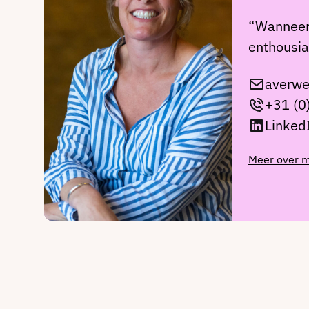
“Wanneer 
enthousia
averwe
+31 (0
Linked
Meer over m