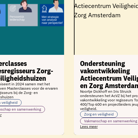
erclasses
Ondersteuning
sregisseurs Zorg-
vakontwikkeling
iligheidshuizen
Actiecentrum Veili
en Zorg Amsterda
niseert in 2024 samen met het
ven Masterclasses voor de ervaren
Noortje Dickhoff en Iris Struick
isseurs bij de Zorg- en
ondersteunen het AcVZ bij het pr
dshuizen
vakontwikkeling voor regisseurs T
 veiligheid
400/Top 600 en projectleiders jeu
veiligheid.
schap en samenwerking
Zorg en veiligheid
r
Vakmanschap en samenwerking
Lees meer