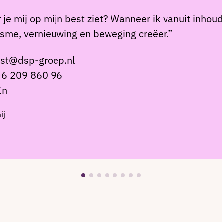
je mij op mijn best ziet? Wanneer ik vanuit inhou
sme, vernieuwing en beweging creëer.”
st@dsp-groep.nl
)6 209 860 96
In
ij