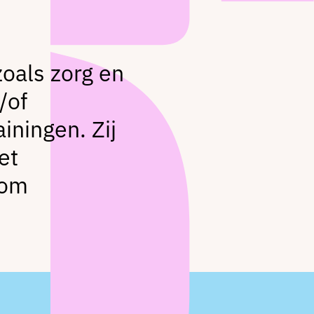
zoals zorg en
/of
iningen. Zij
et
dom