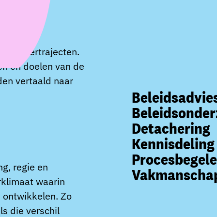
erk leertrajecten.
ten en doelen van de
den vertaald naar
Beleidsadvie
Beleidsonder
Detachering
Kennisdeling
Procesbegele
g, regie en
Vakmanschap
rklimaat waarin
n ontwikkelen. Zo
s die verschil