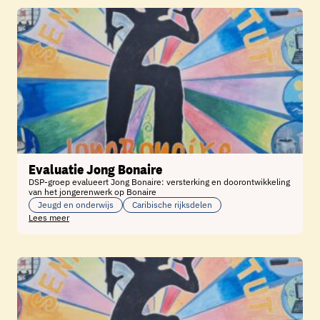
Evaluatie Jong Bonaire
DSP-groep evalueert Jong Bonaire: versterking en doorontwikkeling
van het jongerenwerk op Bonaire
Jeugd en onderwijs
Caribische rijksdelen
Lees meer