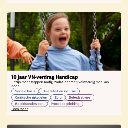
10 jaar VN-verdrag Handicap
Er zijn meer stappen nodig, zodat iedereen volwaardig mee kan
doen.
Sociale basis
Diversiteit en inclusie
Caribische rijksdelen
Zorg
Beleidsadvies
Beleidsonderzoek
Procesbegeleiding
Lees meer