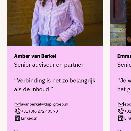
Amber van Berkel
Emma
Senior adviseur en partner
Senio
“Verbinding is net zo belangrijk
“Je w
als de inhoud.”
het g
avanberkel@dsp-groep.nl
epo
+31 (0)6 272 405 73
+31
LinkedIn
Lin